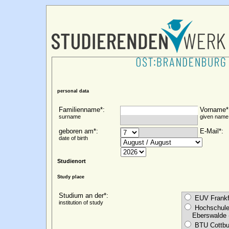
personal data
Familienname*:
Vorname*
surname
given name
geboren am*:
E-Mail*:
date of birth
Studienort
Study place
Studium an der*:
EUV Frankfu
institution of study
Hochschule 
Eberswalde 
BTU Cottbu